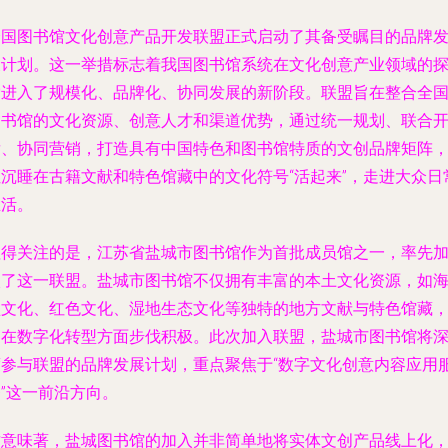
全国图书馆文化创意产品开发联盟正式启动了其备受瞩目的品牌
展计划。这一举措标志着我国图书馆系统在文化创意产业领域的
索进入了规模化、品牌化、协同发展的新阶段。联盟旨在整合全
图书馆的文化资源、创意人才和渠道优势，通过统一规划、联合
发、协同营销，打造具有中国特色和图书馆特质的文创品牌矩阵
让沉睡在古籍文献和特色馆藏中的文化符号“活起来”，走进大众日
生活。
值得关注的是，江苏省盐城市图书馆作为首批成员馆之一，率先
入了这一联盟。盐城市图书馆不仅拥有丰富的本土文化资源，如
盐文化、红色文化、湿地生态文化等独特的地方文献与特色馆藏
更在数字化转型方面步伐积极。此次加入联盟，盐城市图书馆将
度参与联盟的品牌发展计划，重点聚焦于“数字文化创意内容应用
”这一前沿方向。
这意味著，盐城图书馆的加入并非简单地将实体文创产品线上化