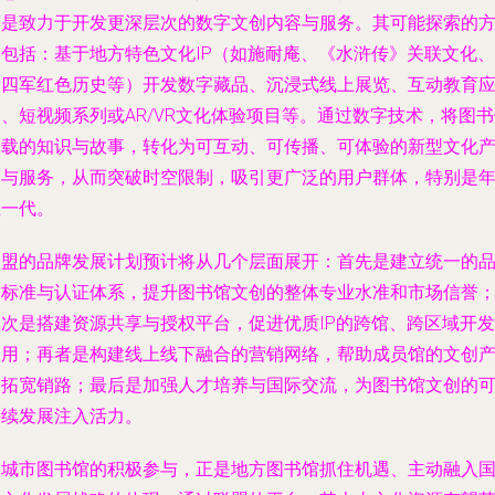
而是致力于开发更深层次的数字文创内容与服务。其可能探索的
向包括：基于地方特色文化IP（如施耐庵、《水浒传》关联文化、
新四军红色历史等）开发数字藏品、沉浸式线上展览、互动教育
、短视频系列或AR/VR文化体验项目等。通过数字技术，将图
承载的知识与故事，转化为可互动、可传播、可体验的新型文化
品与服务，从而突破时空限制，吸引更广泛的用户群体，特别是
轻一代。
联盟的品牌发展计划预计将从几个层面展开：首先是建立统一的
质标准与认证体系，提升图书馆文创的整体专业水准和市场信誉
其次是搭建资源共享与授权平台，促进优质IP的跨馆、跨区域开发
利用；再者是构建线上线下融合的营销网络，帮助成员馆的文创
品拓宽销路；最后是加强人才培养与国际交流，为图书馆文创的
持续发展注入活力。
盐城市图书馆的积极参与，正是地方图书馆抓住机遇、主动融入