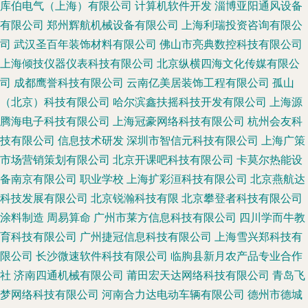
库伯电气（上海）有限公司
计算机软件开发
淄博亚阳通风设备
有限公司
郑州辉航机械设备有限公司
上海利瑞投资咨询有限公
司
武汉圣百年装饰材料有限公司
佛山市亮典数控科技有限公司
上海倾技仪器仪表科技有限公司
北京纵横四海文化传媒有限公
司
成都鹰誉科技有限公司
云南亿美居装饰工程有限公司
孤山
（北京）科技有限公司
哈尔滨鑫扶摇科技开发有限公司
上海源
腾海电子科技有限公司
上海冠豪网络科技有限公司
杭州会友科
技有限公司
信息技术研发
深圳市智信元科技有限公司
上海广策
市场营销策划有限公司
北京开课吧科技有限公司
卡莫尔热能设
备南京有限公司
职业学校
上海扩彩洹科技有限公司
北京燕航达
科技发展有限公司
北京锐瀚科技有限
北京攀登者科技有限公司
涂料制造
周易算命
广州市莱方信息科技有限公司
四川学而牛教
育科技有限公司
广州捷冠信息科技有限公司
上海雪兴郑科技有
限公司
长沙微速软件科技有限公司
临朐县新月农产品专业合作
社
济南四通机械有限公司
莆田宏天达网络科技有限公司
青岛飞
梦网络科技有限公司
河南合力达电动车辆有限公司
德州市德城